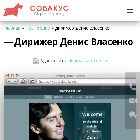
Главная
»
Портфолио
»
Дирижер Денис Власенко
Дирижер Денис Власенко
Адрес сайта:
denisvlasenko.com
Дирижер Денис Власенко
http://www.denisvlasenko.com