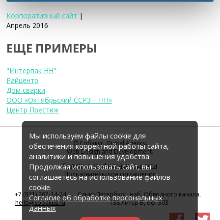
Корпоративный сайт
|
Апрель 2016
ЕЩЕ ПРИМЕРЫ
"Интерпак НН"
Райцентр
Дом сварки
ООО «Октябрьский ССРЗ – НН»
Центр Престиж
Мы используем файлы cookie для
© Собакус. Digital Agency.
обеспечения корректной работы сайта,
Web Design and Development.
аналитики и повышения удобства.
Политика конфиденциальности
Продолжая использовать сайт, вы
Пользовательское соглашение
соглашаетесь на использование файлов
cookie.
+7 (831) 267-14-24
Санкт-Петербург, наб. Обводного канала,
Согласие об обработке персональных
hello
@
sobakus.ru
138 литер В, оф. 303
данных