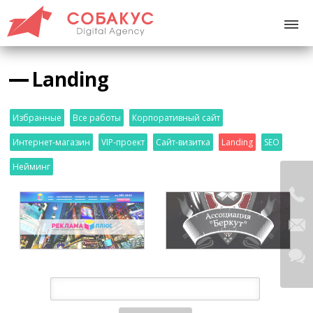
Landing
Избранные
Все работы
Корпоративный сайт
Интернет-магазин
VIP-проект
Сайт-визитка
Landing
SEO
Нейминг