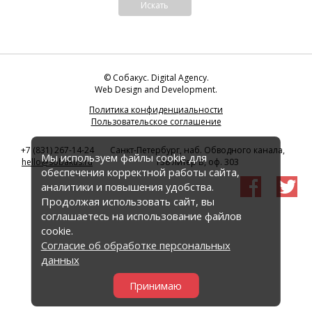
© Собакус. Digital Agency.
Web Design and Development.
Политика конфиденциальности
Пользовательское соглашение
+7 (831) 267-14-24
Санкт-Петербург, наб. Обводного канала,
Мы используем файлы cookie для
hello
@
sobakus.ru
138 литер В, оф. 303
обеспечения корректной работы сайта,
аналитики и повышения удобства.
Продолжая использовать сайт, вы
соглашаетесь на использование файлов
cookie.
Согласие об обработке персональных
данных
Принимаю